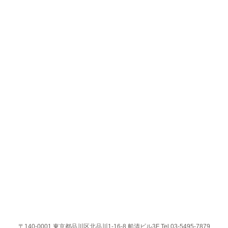
〒140-0001 東京都品川区北品川1-16-8 船清ビル3F Tel.03-5495-7879